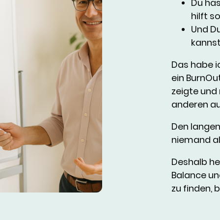
Du has
hilft so
Und Du
kannst
Das habe ic
ein BurnOu
zeigte und
anderen au
Den langen
niemand al
Deshalb he
Balance u
zu finden, 