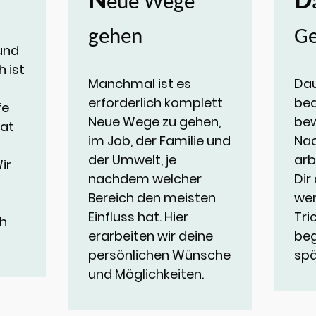
N
D
eue Wege
gehen
G
und
 ist
Manchmal ist es
D
a
erforderlich komplett
bed
fe
N
eue Wege zu gehen,
bew
hat
im Job, der Familie und
Nac
der Umwelt, je
arb
ir
nachdem welcher
Dir
Bereich den meisten
wer
Einfluss hat. Hier
Tri
ch
erarbeiten wir deine
beg
persönlichen Wünsche
spä
und Möglichkeiten.