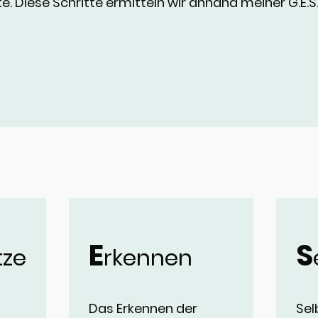
e. Diese Schritte ermitteln wir anhand meiner G.E.S
E
S
tze
rkennen
Das Erkennen der
Sel